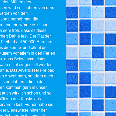
 vielen Mühen des
ssen wird seit Jahren von dem
 werden von den
aison übernehmen die
örderverein würde es schon
h sehr froh, dass es diese
rbert Dahle fest. Der Rat der
 Freibad auf 50 000 Euro pro
s diesem Grund öffnet die
Müttern vor allem in den Ferien
t zu, dass Schwimmmeister
ann nicht eingestellt werden.
ahle. Das Alverdisser Freibad
den Anwohnern, sondern auch
sinenfahrern, die in der
lien kommen gern in unser
t auch wirklich schön und so
plätzen des Kiosks aus
rverein fest. Früher habe sie
der Liegewiese hinter der
prächsrunde festgestellt