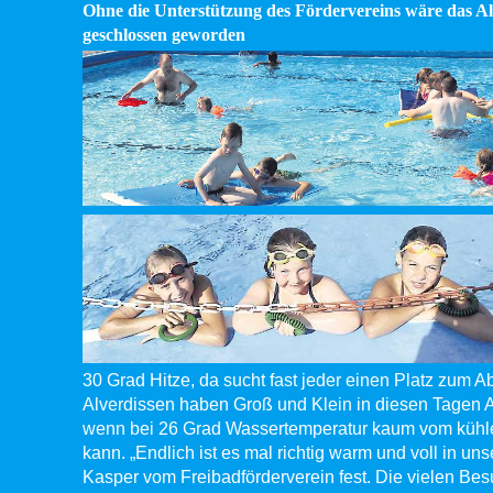
Ohne die Unterstützung des Fördervereins wäre das Al
geschlossen geworden
30 Grad Hitze, da sucht fast jeder einen Platz zum Ab
Alverdissen haben Groß und Klein in diesen Tagen
wenn bei 26 Grad Wassertemperatur kaum vom küh
kann. „Endlich ist es mal richtig warm und voll in uns
Kasper vom Freibadförderverein fest. Die vielen Besu