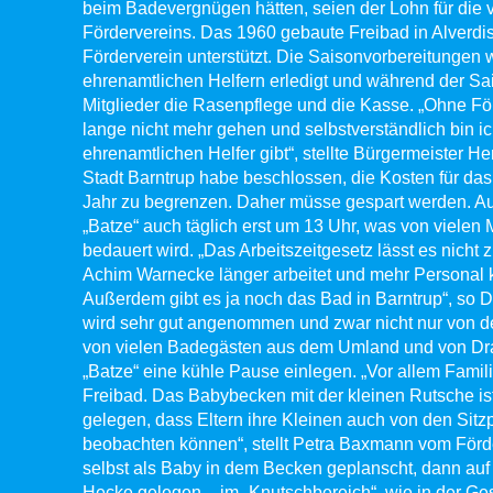
beim Badevergnügen hätten, seien der Lohn für die
Fördervereins. Das 1960 gebaute Freibad in Alverdi
Förderverein unterstützt. Die Saisonvorbereitungen
ehrenamtlichen Helfern erledigt und während der S
Mitglieder die Rasenpflege und die Kasse. „Ohne F
lange nicht mehr gehen und selbstverständlich bin ic
ehrenamtlichen Helfer gibt“, stellte Bürgermeister He
Stadt Barntrup habe beschlossen, die Kosten für das
Jahr zu begrenzen. Daher müsse gespart werden. Au
„Batze“ auch täglich erst um 13 Uhr, was von vielen 
bedauert wird. „Das Arbeitszeitgesetz lässt es nich
Achim Warnecke länger arbeitet und mehr Personal k
Außerdem gibt es ja noch das Bad in Barntrup“, so D
wird sehr gut angenommen und zwar nicht nur von 
von vielen Badegästen aus dem Umland und von Drai
„Batze“ eine kühle Pause einlegen. „Vor allem Fami
Freibad. Das Babybecken mit der kleinen Rutsche is
gelegen, dass Eltern ihre Kleinen auch von den Sitz
beobachten können“, stellt Petra Baxmann vom Förde
selbst als Baby in dem Becken geplanscht, dann auf 
Hecke gelegen – im „Knutschbereich“, wie in der Ges