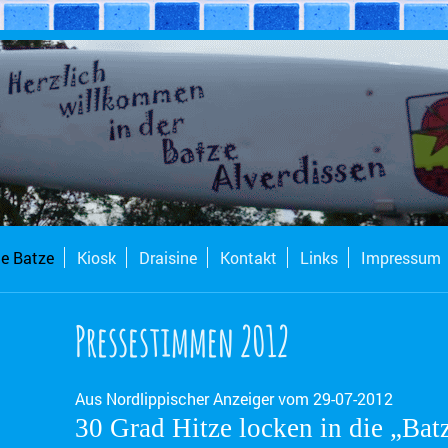
ie Batze
Kiosk
Draisine
Kontakt
Links
Impressum
Pressestimmen 2012
Aus Nordlippischer Anzeiger vom 29-07-2012
30 Grad Hitze locken in die „Bat